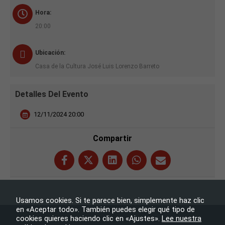
Hora:
20:00
Ubicación:
Casa de la Cultura José Luis Lorenzo Barreto
Detalles Del Evento
12/11/2024 20:00
Compartir
Necesarias
Estas
cookies no
Usamos cookies. Si te parece bien, simplemente haz clic
son
en «Aceptar todo». También puedes elegir qué tipo de
opcionales.
cookies quieres haciendo clic en «Ajustes».
Lee nuestra