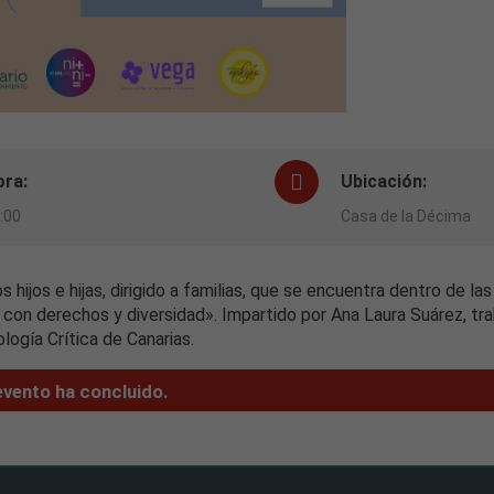
ora:
Ubicación:
:00
Casa de la Décima
hijos e hijas, dirigido a familias, que se encuentra dentro de la
on derechos y diversidad». Impartido por Ana Laura Suárez, tra
logía Crítica de Canarias.
Necesarias
Estas
cookies no
evento ha concluido.
son
opcionales.
Son
necesarias
para que