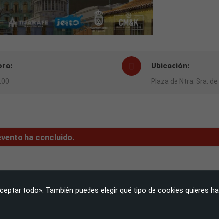
ora:
Ubicación:
:00
Plaza de Ntra. Sra. de
Necesarias
evento ha concluido.
Estas
cookies no
son
opcionales.
Son
necesarias
ceptar todo». También puedes elegir qué tipo de cookies quieres ha
s.
para que
funcione la
web.