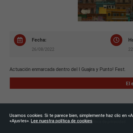
Fecha:
H
26/08/2022
22
Actuación enmarcada dentro del I Guajira y Punto! Fest.
El 
Usamos cookies. Si te parece bien, simplemente haz clic en «A
Ayuntamiento de Tijarafe
– Todos los derechos reservado
«Ajustes».
Lee nuestra política de cookies
Aviso legal
|
Política de cookies
|
Política de privacidad