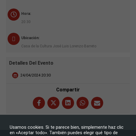
Hora:
20:30
Ubicación:
Casa de la Cultura José Luis Lorenzo Barreto
Detalles Del Evento
24/04/2024 20:30
Compartir
Necesarias
Estas
cookies no
Usamos cookies. Si te parece bien, simplemente haz clic
son
en «Aceptar todo». También puedes elegir qué tipo de
opcionales.